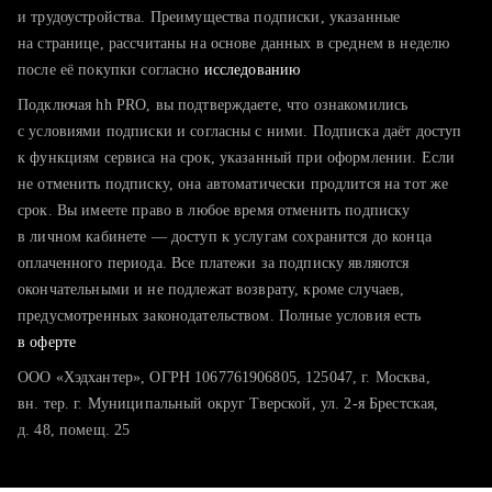
тратите много времени на поиск и вручную поднимаете
и трудоустройства. Преимущества подписки, указанные
резюме
на странице, рассчитаны на основе данных в среднем в неделю
после её покупки согласно
хотите сравнить себя с конкурентами и оценить шансы
исследованию
Подключая hh PRO, вы подтверждаете, что ознакомились
с условиями подписки и согласны с ними. Подписка даёт доступ
к функциям сервиса на срок, указанный при оформлении. Если
не отменить подписку, она автоматически продлится на тот же
срок. Вы имеете право в любое время отменить подписку
в личном кабинете — доступ к услугам сохранится до конца
оплаченного периода. Все платежи за подписку являются
окончательными и не подлежат возврату, кроме случаев,
предусмотренных законодательством. Полные условия есть
в оферте
ООО «Хэдхантер», ОГРН 1067761906805, 125047, г. Москва,
вн. тер. г. Муниципальный округ Тверской, ул. 2-я Брестская,
д. 48, помещ. 25