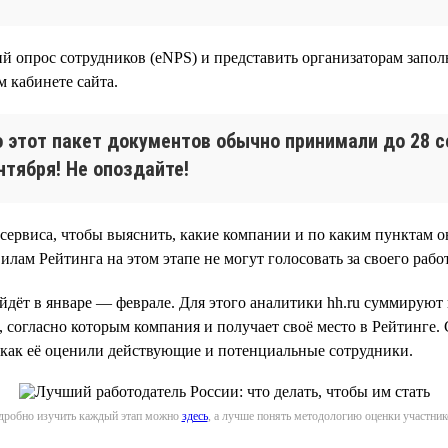
й опрос сотрудников (eNPS) и представить организаторам запол
 кабинете сайта.
 этот пакет документов обычно принимали до 28 с
нтября! Не опоздайте!
 сервиса, чтобы выяснить, какие компании и по каким пунктам 
лам Рейтинга на этом этапе не могут голосовать за своего рабо
дёт в январе — феврале. Для этого аналитики hh.ru суммируют и
, согласно которым компания и получает своё место в Рейтинге.
 как её оценили действующие и потенциальные сотрудники.
дробно изучить каждый этап можно
здесь
, а лучше понять методологию оценки участн