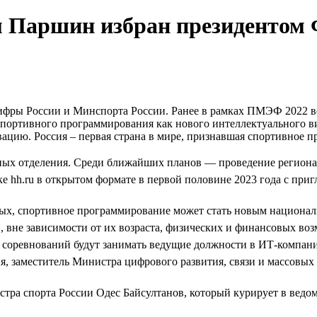
Паршин избран президентом Ф
ифры России и Минспорта России. Ранее в рамках ПМЭФ 2022 в
 спортивного программирования как нового интеллектуального 
вацию. Россия – первая страна в мире, признавшая спортивное
ьных отделения. Среди ближайших планов — проведение регион
hh.ru в открытом формате в первой половине 2023 года с приг
вых, спортивное программирование может стать новым национа
в, вне зависимости от их возраста, физических и финансовых во
 соревнований будут занимать ведущие должности в ИТ-компан
я, заместитель Министра цифрового развития, связи и массов
тра спорта России Одес Байсултанов, который курирует в ведо