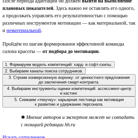
После периода адаптации он должен
выйти на выполнение
плановых показателей
. Здесь важно не оставлять его одного,
а продолжать управлять его результативностью с помощью
различных инструментов мотивации — как материальной, так
и
нематериальной
.
Пройдём по шагам формирования эффективной команды
салона красоты —
от подбора до мотивации
.
1. Формируем модель компетенций: хард- и софт-скилы.
2. Выбираем каналы поиска сотрудников.
3. Строим конверсионную воронку: от ценностного предложения
до заключения смарт-контракта.
4. Выбираем инструменты оценки компетенций: ассессмент-центр
и кастинг.
5. Снижаем «текучку»: карьерная лестница как мотивация
к развитию и удержанию персонала.
✱
Мнение авторов и экспертов может не совпадать
с позицией редакции hh.ru
Искать сотрудников