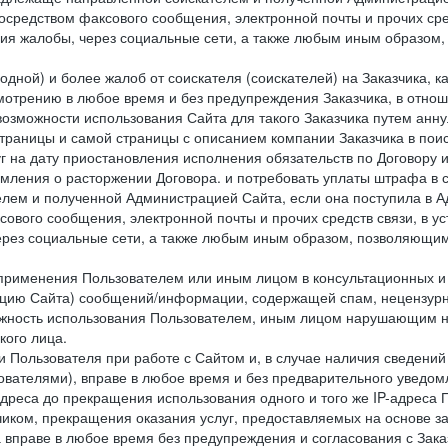
посредством факсового сообщения, электронной почты и прочих сре
ия жалобы, через социальные сети, а также любым иным образом,
одной) и более жалоб от соискателя (соискателей) на Заказчика, 
отрению в любое время и без предупреждения Заказчика, в отнош
 возможности использования Сайта для такого Заказчика путем анн
страницы и самой страницы с описанием компании Заказчика в пои
 на дату приостановления исполнения обязательств по Договору и
мления о расторжении Договора. и потребовать уплаты штрафа в 
елем и полученной Администрацией Сайта, если она поступила в
сового сообщения, электронной почты и прочих средств связи, в 
рез социальные сети, а также любым иным образом, позволяющим
 применения Пользователем или иным лицом в консультационных 
рацию Сайта) сообщений/информации, содержащей спам, нецензурн
можность использования Пользователем, иным лицом нарушающим 
кого лица.
 Пользователя при работе с Сайтом и, в случае наличия сведений 
ователями), вправе в любое время и без предварительного уведом
-адреса до прекращения использования одного и того же IP-адреса
чиком, прекращения оказания услуг, предоставляемых на основе за
 вправе в любое время без предупреждения и согласования с Зака