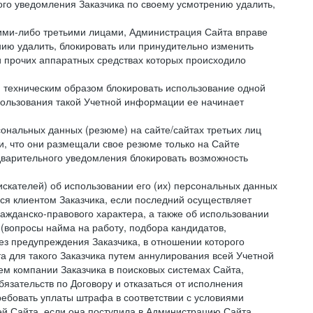
ого уведомления Заказчика по своему усмотрению удалить,
кими-либо третьими лицами, Администрация Сайта вправе
нию удалить, блокировать или принудительно изменить
и прочих аппаратных средствах которых происходило
и техническим образом блокировать использование одной
спользования такой Учетной информации ее начинает
сональных данных (резюме) на сайте/сайтах третьих лиц
и, что они размещали свое резюме только на Сайте
дварительного уведомления блокировать возможность
искателей) об использовании его (их) персональных данных
ся клиентом Заказчика, если последний осуществляет
ражданско-правового характера, а также об использовании
(вопросы найма на работу, подбора кандидатов,
ез предупреждения Заказчика, в отношении которого
а для такого Заказчика путем аннулирования всей Учетной
ем компании Заказчика в поисковых системах Сайта,
зательств по Договору и отказаться от исполнения
ребовать уплаты штрафа в соответствии с условиями
й Сайта, если она поступила в Администрацию Сайта