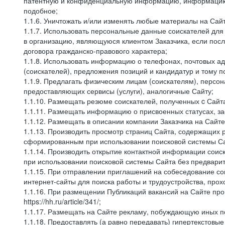
патентную и конфиденциальную информацию, информацию, 
подобное;
1.1.6. Уничтожать и/или изменять любые материалы на Сайт
1.1.7. Использовать персональные данные соискателей для 
в организацию, являющуюся клиентом Заказчика, если посл
договора гражданско-правового характера;
1.1.8. Использовать информацию о телефонах, почтовых ад
(соискателей), предложения позиций и кандидатур и тому п
1.1.9. Предлагать физическим лицам (соискателям), перс
предоставляющих сервисы (услуги), аналогичные Сайту;
1.1.10. Размещать резюме соискателей, полученных c Сайт
1.1.11. Размещать информацию о присвоенных статусах, за
1.1.12. Размещать в описании компании Заказчика на Сайт
1.1.13. Производить просмотр страниц Сайта, содержащих 
сформированным при использовании поисковой системы Сай
1.1.14. Производить открытие контактной информации сои
при использовании поисковой системы Сайта без предварит
1.1.15. При отправлении приглашений на собеседование со
интернет-сайты для поиска работы и трудоустройства, про
1.1.16. При размещении Публикаций вакансий на Сайте пр
https://hh.ru/article/341/;
1.1.17. Размещать на Сайте рекламу, побуждающую иных по
1.1.18. Предоставлять (а равно передавать) гипертекстовы