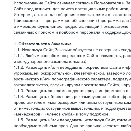
Использование Сайта означает согласие Пользователя и За
Сайт предназначен для поиска потенциальных работников, 
Интернет, а также для общения с соискателями о вакантных
Приложение — программное обеспечение (программа для Э
и имеющее функционал, предоставляющий Пользователю, ес
связанных с поиском и подбором персонала и содержащихся
1. Обязательства Заказчика
1.1. Используя Сайт, Заказчик обязуется не совершать сле
1.1.1. Любым способом посредством Сайта размещать, расп
и международного законодательства;
1.1.2. Размещать и/или передавать посредством Сайта инфо
угрожающей, оскорбительной, клеветнической, заведомо л
эротического и/или порнографического характера, подразу
законодательство, вредить другим посетителям Сайта, нару
1.1.3. Размещать заведомо недостоверную информацию о с
1.1.4. Размещать объявления, рекламирующие любые фран
представителем, «менеджером» или иным сотрудником комп
от нижестоящих сотрудников вышестоящим, и подразумевает
«менеджеров», «членов клуба» и тому подобное;
1.1.5. Размещать и/или передавать, используя Сайт, контен
необходимого объема прав. Данное правило касается любо