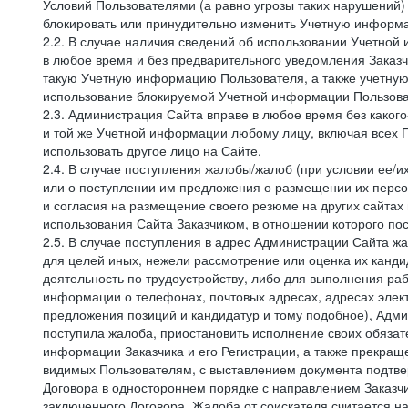
Условий Пользователями (а равно угрозы таких нарушений)
блокировать или принудительно изменить Учетную информа
2.2. В случае наличия сведений об использовании Учетно
в любое время и без предварительного уведомления Заказч
такую Учетную информацию Пользователя, а также учетную
использование блокируемой Учетной информации Пользова
2.3. Администрация Сайта вправе в любое время без каког
и той же Учетной информации любому лицу, включая всех П
использовать другое лицо на Сайте.
2.4. В случае поступления жалобы/жалоб (при условии ее/и
или о поступлении им предложения о размещении их персон
и согласия на размещение своего резюме на других сайтах
использования Сайта Заказчиком, в отношении которого по
2.5. В случае поступления в адрес Администрации Сайта жа
для целей иных, нежели рассмотрение или оценка их канди
деятельность по трудоустройству, либо для выполнения раб
информации о телефонах, почтовых адресах, адресах элект
предложения позиций и кандидатур и тому подобное), Адми
поступила жалоба, приостановить исполнение своих обязат
информации Заказчика и его Регистрации, а также прекращ
видимых Пользователям, с выставлением документа подтвер
Договора в одностороннем порядке с направлением Заказчи
заключенного Договора. Жалоба от соискателя считается 