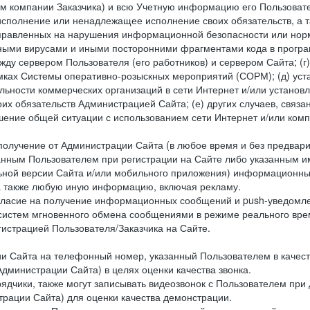
ем компании Заказчика) и всю Учетную информацию его Пользовате
исполнение или ненадлежащее исполнение своих обязательств, а т
правленных на нарушения информационной безопасности или норм
рными вирусами и иными посторонними фрагментами кода в програм
жду сервером Пользователя (его работников) и сервером Сайта; 
мках Системы оперативно-розыскных мероприятий (СОРМ); (д) уста
ьности коммерческих организаций в сети Интернет и/или установ
 обязательств Администрацией Сайта; (е) других случаев, связан
дшение общей ситуации с использованием сети Интернет и/или ко
 получение от Администрации Сайта (в любое время и без предва
занным Пользователем при регистрации на Сайте либо указанным и
ной версии Сайта и/или мобильного приложения) информационных
а также любую иную информацию, включая рекламу.
огласие на получение информационных сообщений и push-уведомл
 систем мгновенного обмена сообщениями в режиме реального време
егистрацией Пользователя/Заказчика на Сайте.
Сайта на телефонный номер, указанный Пользователем в качестве 
дминистрации Сайта) в целях оценки качества звонка.
дчики, также могут записывать видеозвонок с Пользователем при
рации Сайта) для оценки качества демонстрации.