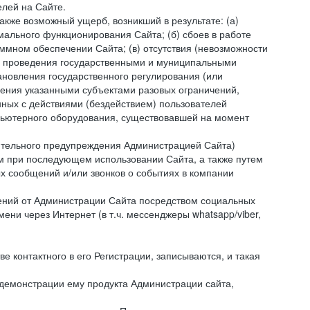
лей на Сайте.
акже возможный ущерб, возникший в результате: (а)
ального функционирования Сайта; (б) сбоев в работе
мном обеспечении Сайта; (в) отсутствия (невозможности
(г) проведения государственными и муниципальными
новления государственного регулирования (или
ления указанными субъектами разовых ограничений,
ных с действиями (бездействием) пользователей
мпьютерного оборудования, существовавшей на момент
рительного предупреждения Администрацией Сайта)
м при последующем использовании Сайта, а также путем
 сообщений и/или звонков о событиях в компании
ений от Администрации Сайта посредством социальных
ни через Интернет (в т.ч. мессенджеры whatsapp/viber,
контактного в его Регистрации, записываются, и такая
 демонстрации ему продукта Администрации сайта,