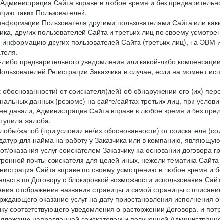
 Администрация Сайта вправе в любое время и без предварительн
цию таких Пользователей.
й информации Пользователя другими пользователями Сайта или ка
ика, других пользователей Сайта и третьих лиц по своему усмотре
 информацию других пользователей Сайта (третьих лиц), на ЭВМ 
теля.
о-либо предварительного уведомления или какой-либо компенсаци
ользователей Регистрации Заказчика в случае, если на момент и
х обоснованности) от соискателя(лей) об обнаружении его (их) пер
альных данных (резюме) на сайте/сайтах третьих лиц, при услови
 не давали, Администрация Сайта вправе в любое время и без пре
ступила жалоба.
лобы/жалоб (при условии ее/их обоснованности) от соискателя (со
датур для найма на работу у Заказчика или в компанию, являющую
от/оказания услуг соискателем Заказчику на основании договора г
ронной почты соискателя для целей иных, нежели тематика Сайта 
нистрация Сайта вправе по своему усмотрению в любое время и б
ельств по Договору с блокировкой возможности использования Сайт
ения отображения названия страницы и самой страницы с описани
ждающего оказание услуг на дату приостановления исполнения обя
ку соответствующего уведомления о расторжении Договора. и пот
надлежаще направленной соискателем и полученной Администрацие