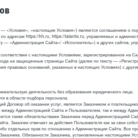
тов
у — «Условия», «настоящие Условия») являются соглашением о по
о адресам https://hh.ru, https://talantix.ru, управляемых и адм
тексту — «Администрация Сайта»/ «Исполнитель») и других сайтов,
соответствии с настоящими Условиями, зарегистрированное на Са
хода на защищенные страницы Сайта (далее по тексту — «Регистр
ия правовых оснований, указанных в настоящих Условиях) с дру
имательскую деятельность без образования юридического лица;
ги в области подбора персонала.
 Договор об оказании услуг, является Заказчиком и плательщиком
к между Администрацией Сайта и Пользователем, так и между Адми
ются также обязательствами Заказчика перед Администрацией Сай
йта. Заказчик отвечает за действия Пользователя как за свои соб
либо отдельных прав по отношению к Администрации Сайта. Все п
Заказчика. Обязанности Заказчика, установленные настоящими Ус