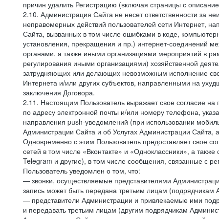
причин удалить Регистрацию (включая страницы с описани
2.10. Администрация Сайта не несет ответственности за не
неправомерных действий пользователей сети Интернет, на
Сайта, вызванных в том числе ошибками в коде, компьюте
установления, прекращения и пр.) интернет-соединений ме
органами, а также иными организациями мероприятий в ра
регулирования иными организациями) хозяйственной деятел
затрудняющих или делающих невозможным исполнение своих
Интернета и/или других субъектов, направленными на уху
заключения Договора.
2.11. Настоящим Пользователь выражает свое согласие на
по адресу электронной почты и/или номеру телефона, ука
направления push-уведомлений (при использовании мобиль
Администрации Сайта и об Услугах Администрации Сайта, 
Одновременно с этим Пользователь предоставляет свое с
сетей в том числе «Вконтакте» и «Одноклассники», а также
Telegram и другие), в том числе сообщения, связанные с р
Пользователь уведомлен о том, что:
— звонки, осуществляемые представителями Администрации 
запись может быть передана третьим лицам (подрядчикам А
— представители Администрации и привлекаемые ими подря
и передавать третьим лицам (другим подрядчикам Админист