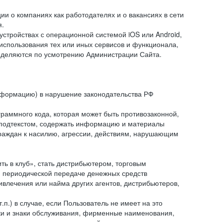
и о компаниях как работодателях и о вакансиях в сети
я.
тройствах с операционной системой iOS или Android,
спользования тех или иных сервисов и функционала,
ределяются по усмотрению Администрации Сайта.
информацию) в нарушение законодательства РФ
граммного кода, которая может быть противозаконной,
м подтекстом, содержать информацию и материалы
граждан к насилию, агрессии, действиям, нарушающим
 в клуб», стать дистрибьютером, торговым
и периодической передаче денежных средств
ивлечения или найма других агентов, дистрибьютеров,
п.) в случае, если Пользователь не имеет на это
аки и знаки обслуживания, фирменные наименования,