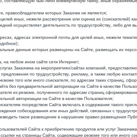
составляющую чью-либо коммерческую тайну, иные охраняемые р
е, правообладателем которых Заказчик не является;
целей иных, нежели рассмотрение или оценка их (соискателей) ка
едний осуществляет деятельность по трудоустройству, либо для в
ресах, адресах электронной почты для целей иных, нежели темати
одобное);
ональные данные которых размещены на Сайте, размещать их персо
а, на любом ином сайте сети Интернет;
слугах Заказчика на мероприятиях/сайтах компаний, предоставляю
е предложения по трудоустройству, рекламу, а также любую конта
резюме того или иного соискателя, по адресам таких страниц, сф
та без предварительной авторизации на Сайте в качестве Пользо
скателя из резюме, полученного по адресам страниц сформирован
ельной авторизации на Сайте в качестве Пользователя;
искателям посредством Сайта включать в содержание такого пригл
хождения собеседования или иных действий, связанных с трудоустр
оизводить такое размещение в нарушение правил размещения Публ
льзователей Сайта к приобретению продуктов или услуг Заказчика
е ссылки на страницы Сайта, содержащие резюме того или иного со