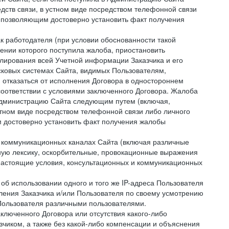
дств связи, в устном виде посредством телефонной связи
 позволяющим достоверно установить факт получения
как работодателя (при условии обоснованности такой
ении которого поступила жалоба, приостановить
улирования всей Учетной информации Заказчика и его
сковых системах Сайта, видимых Пользователям,
 отказаться от исполнения Договора в одностороннем
соответствии с условиями заключенного Договора. Жалоба
 Администрацию Сайта следующим путем (включая,
устном виде посредством телефонной связи либо личного
 достоверно установить факт получения жалобы
и коммуникационных каналах Сайта (включая различные
ую лексику, оскорбительные, провокационные выражения
настоящие условия, консультационных и коммуникационных
об использовании одного и того же IP-адреса Пользователя
ления Заказчика и/или Пользователя по своему усмотрению
 Пользователя различными пользователями.
ключенного Договора или отсутствия какого-либо
зчиком, а также без какой-либо компенсации и объяснения