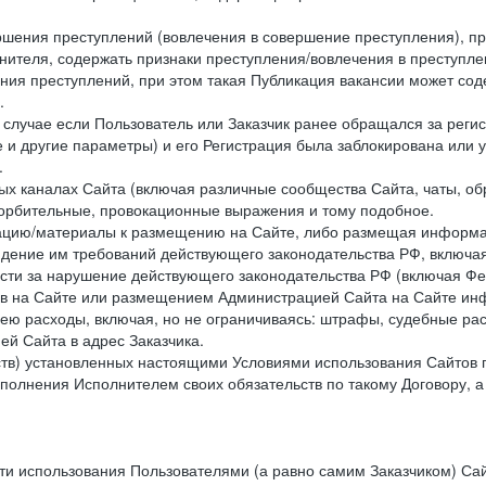
ершения преступлений (вовлечения в совершение преступления), п
лнителя, содержать признаки преступления/вовлечения в преступле
ния преступлений, при этом такая Публикация вакансии может содер
.
 в случае если Пользователь или Заказчик ранее обращался за реги
 и другие параметры) и его Регистрация была заблокирована или
.
ных каналах Сайта (включая различные сообщества Сайта, чаты, о
орбительные, провокационные выражения и тому подобное.
мацию/материалы к размещению на Сайте, либо размещая информа
юдение им требований действующего законодательства РФ, включая
сти за нарушение действующего законодательства РФ (включая Фе
в на Сайте или размещением Администрацией Сайта на Сайте инф
ю расходы, включая, но не ограничиваясь: штрафы, судебные рас
й Сайта в адрес Заказчика.
ств) установленных настоящими Условиями использования Сайтов 
полнения Исполнителем своих обязательств по такому Договору, а
сти использования Пользователями (а равно самим Заказчиком) С