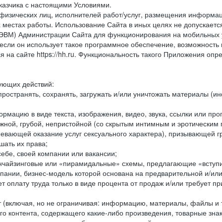
казчика с настоящими Условиями.
физических лиц, исполнителей работ/услуг, размещения информаци
 местах работы. Использование Сайта в иных целях не допускаетс
ВМ) Администрации Сайта для функционирования на мобильных ус
ли он использует такое программное обеспечение, возможность и
 на сайте https://hh.ru. Функциональность такого Приложения оп
дующих действий:
ространять, сохранять, загружать и/или уничтожать материалы (
рмацию в виде текста, изображения, видео, звука, ссылки или про
ожной, грубой, непристойной (со скрытым интимным и эротически
мевающей оказание услуг сексуального характера), призывающей 
шать их права;
ебе, своей компании или вакансии;
чайзинговые или «пирамидальные» схемы, предлагающие «вступить
ании, бизнес-модель которой основана на предварительной и/ил
 оплату труда только в виде процента от продаж и/или требует пр
т (включая, но не ограничивая: информацию, материалы, файлы и т.
го контента, содержащего какие-либо произведения, товарные зн