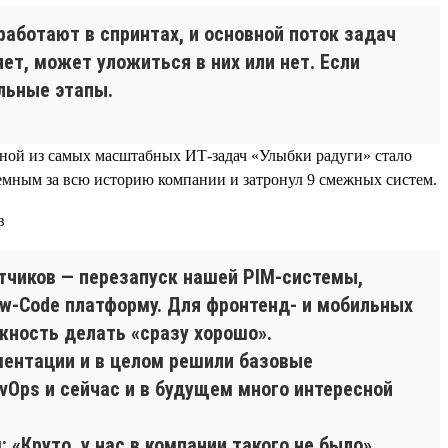
аботают в спринтах, и основной поток задач
ет, может уложиться в них или нет. Если
льные этапы.
дной из самых масштабных ИТ-задач «Улыбки радуги» стало
ъемным за всю историю компании и затронул 9 смежных систем.
тчиков — перезапуск нашей PIM-системы,
ow-Code платформу. Для фронтенд- и мобильных
жность делать «сразу хорошо».
ументации и в целом решили базовые
vOps и сейчас и в будущем много интересной
«Круто, у нас в компании такого не было».