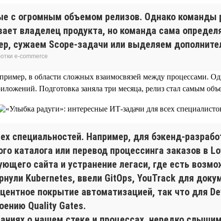
ые с огромным объемом релизов. Однако команды р
ает владелец продукта, но команда сама определя
ер, сужаем Scope-задачи или выделяем дополните
ботки e-commerce
апример, в области сложных взаимосвязей между процессами. О
иложений. Подготовка заняла три месяца, релиз стал самым об
ех специальностей. Например, для бэкенд-разрабо
го каталога или перевод процессинга заказов в L
ющего сайта и устранение легаси, где есть возмо
ернули Kubernetes, ввели GitOps, YouTrack для док
центное покрытие автоматизацией, так что для De
оению Quality Gates.
ниях о нашем стеке и процессах, нередко слышим: 