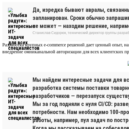
Да, изредка бывают авралы, связанн
запланирован. Сроки обычно запрашив
не может — находим решение, наприм
Станислав Сидорюк, технический директор группы разра
Разработка крупных e-commerce решений дает ценный опыт, н
внедрение омниканальной авторизации для всех клиентских пр
Мы найдем интересные задачи для вс
разработка системы поставки товарно
разработчиков — перезапуск существу
Мы за год подняли с нуля CI/CD: разв
потребности. Нам необходимо 100-про
работы, например, пул задач по постр
Когда мы рассказываем на собеседова