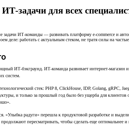
 ИТ-задачи для всех специалис
 задачи ИТ-команды — развивать платформу e-commerce и авто
ем деле: работать с актуальным стеком, не тратя силы на част
го
мощный ИТ-бэкграунд. ИТ-команда развивает интернет-магазин 
их систем.
нологический стек: PHP 8, ClickHouse, IDP, Golang, gRPC, Jaeger
уктуры, и только за прошлый год было без ущерба для клиентов 
ошо».
я. «Улыбка радуги» перешла к продуктовой разработке и выдел
ы продолжают пересматривать, чтобы сделать еще оптимальнее и