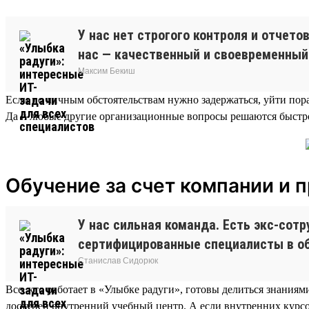
У нас нет строгого контроля и отчет
нас — качественный и своевременный
Максим Бекиш
Если по личным обстоятельствам нужно задержаться, уйти пора
Да и любые другие организационные вопросы решаются быстро
Обучение за счет компании и 
У нас сильная команда. Есть экс-сот
сертифицированные специалисты в обл
Станислав Сидорюк
Все, кто работает в «Улыбке радуги», готовы делиться знания
доступен внутренний учебный центр. А если внутренних курсо