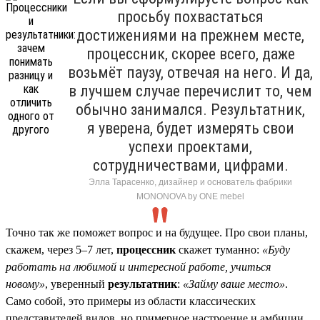
просьбу похвастаться
достижениями на прежнем месте,
процессник, скорее всего, даже
возьмёт паузу, отвечая на него. И да,
в лучшем случае перечислит то, чем
обычно занимался. Результатник,
я уверена, будет измерять свои
успехи проектами,
сотрудничествами, цифрами.
Элла Тарасенко, дизайнер и основатель фабрики
MONONOVA by ONE mebel
Точно так же поможет вопрос и на будущее. Про свои планы,
скажем, через 5–7 лет,
процессник
скажет туманно:
«Буду
работать на любимой и интересной работе, учиться
новому»
, уверенный
результатник
:
«Займу ваше место»
.
Само собой, это примеры из области классических
представителей видов, но примерное настроение и амбиции