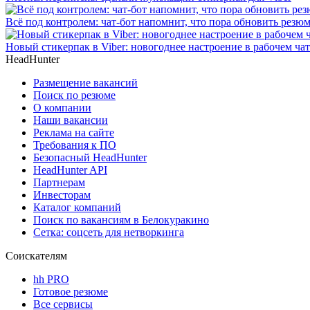
Всё под контролем: чат-бот напомнит, что пора обновить резю
Новый стикерпак в Viber: новогоднее настроение в рабочем чат
HeadHunter
Размещение вакансий
Поиск по резюме
О компании
Наши вакансии
Реклама на сайте
Требования к ПО
Безопасный HeadHunter
HeadHunter API
Партнерам
Инвесторам
Каталог компаний
Поиск по вакансиям в Белокуракино
Сетка: соцсеть для нетворкинга
Соискателям
hh PRO
Готовое резюме
Все сервисы