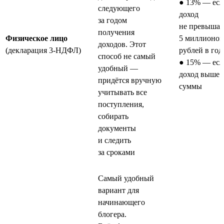
● 13% — есл
следующего
доход
за годом
не превышае
получения
Физическое лицо
5 миллионов
доходов. Этот
(декларация 3-НДФЛ)
рублей в год
способ не самый
● 15% — есл
удобный —
доход выше 
придётся вручную
суммы
учитывать все
поступления,
собирать
документы
и следить
за сроками
Самый удобный
вариант для
начинающего
блогера.