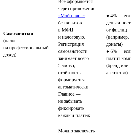
Всё оформляется
через приложение
«Мой налог»
—
● 4% — если
без визитов
деньги пост
в МФЦ
от физлиц
Самозанятый
и налоговую.
(например,
(налог
Регистрация
донаты)
на профессиональный
самозанятости
● 6% — если
доход)
занимает всего
платит комп
5 минут,
(бренд или
отчётность
агентство)
формируется
автоматически.
Главное —
не забывать
фиксировать
каждый платёж
Можно заключать