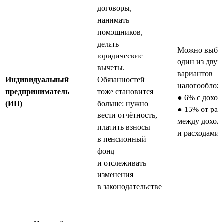
договоры,
нанимать
помощников,
делать
Можно выбр
юридические
один из двух
вычеты.
вариантов
Индивидуальный
Обязанностей
налогооблож
предприниматель
тоже становится
● 6% с доход
(ИП)
больше: нужно
● 15% от ра
вести отчётность,
между доход
платить взносы
и расходами
в пенсионный
фонд
и отслеживать
изменения
в законодательстве