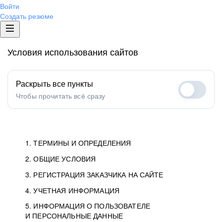
Войти
Создать резюме
Условия использования сайтов
Раскрыть все пункты
Чтобы прочитать всё сразу
1. ТЕРМИНЫ И ОПРЕДЕЛЕНИЯ
2. ОБЩИЕ УСЛОВИЯ
1.1. Хэдхантер
исполнитель, юридическое
лицо ООО «Хэдхантер», ИНН
Условия определяют отношения между Заказчиками,
3. РЕГИСТРАЦИЯ ЗАКАЗЧИКА НА САЙТЕ
7718620740, адрес: 129085,
Пользователями и Хэдхантер.
Как происходит регистрация Заказчиков
4. УЧЕТНАЯ ИНФОРМАЦИЯ
г. Москва, ул. Годовикова,
и Пользователей на Сайте.
Условия отражают то, как работает Хэдхантер, Сайт
5. ИНФОРМАЦИЯ О ПОЛЬЗОВАТЕЛЕ
Данные для доступа в Личный кабинет не должны
д.9, стр.10.
и все сервисы.
И ПЕРСОНАЛЬНЫЕ ДАННЫЕ
попадать к посторонним лицам. Для этого Заказчик
Мы перечисляем, какие документы нужны