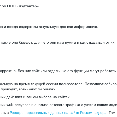
ет об ООО «Хэдхантер».
но и всегда содержали актуальную для вас информацию.
акие они бывают, для чего они нам нужны и как отказаться от их 
рректно. Без них сайт или отдельные его функции могут работат
альную на время текущей сессии пользователя. Позволяют собира
 проводят, возникают ли ошибки.
их действия и вашем выборе на сайтах.
х web-ресурсов и анализа сетевого трафика с учетом ваших инд
есть в
Реестре персональных данных на сайте Роскомнадзора
. Там