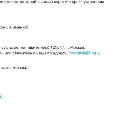
и несоответствий в самые короткие сроки устраняем
он), а именно:
ь согласие, напишите нам: 125047, г. Москва,
р» или свяжитесь с нами по адресу:
feedback@hh.ru
,
итаете, что мы:
а
).