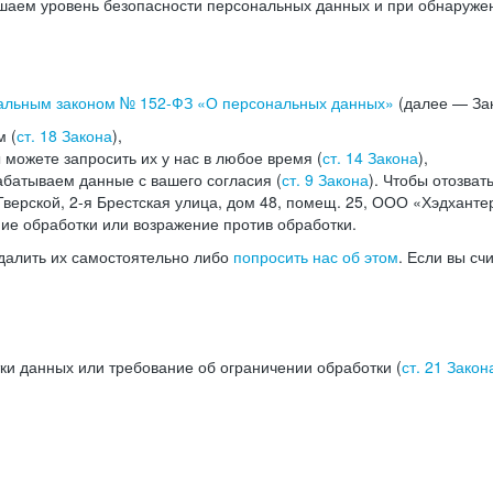
аем уровень безопасности персональных данных и при обнаружени
альным законом №
152-ФЗ
«О персональных данных»
(далее — Зак
м (
ст. 18 Закона
),
можете запросить их у нас в любое время (
ст. 14 Закона
),
абатываем данные с вашего согласия (
ст. 9 Закона
). Чтобы отозват
верской, 2-я Брестская улица, дом 48, помещ. 25, ООО «Хэдханте
ние обработки или возражение против обработки.
далить их самостоятельно либо
попросить нас об этом
. Если вы сч
ки данных или требование об ограничении обработки (
ст. 21 Закон