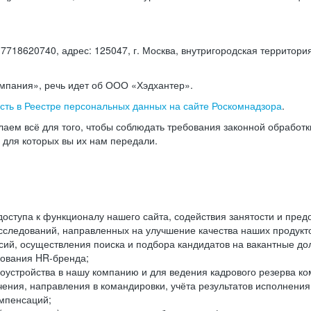
18620740, адрес: 125047, г. Москва, внутригородская территория
омпания», речь идет об ООО «Хэдхантер».
есть в Реестре персональных данных на сайте Роскомнадзора
.
аем всё для того, чтобы соблюдать требования законной обработ
, для которых вы их нам передали.
ступа к функционалу нашего сайта, содействия занятости и пред
следований, направленных на улучшение качества наших продуктов
ий, осуществления поиска и подбора кандидатов на вакантные дол
ования HR-бренда;
оустройства в нашу компанию и для ведения кадрового резерва ко
чения, направления в командировки, учёта результатов исполнени
омпенсаций;