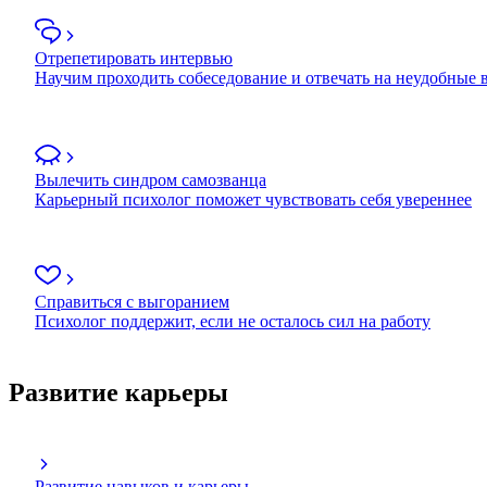
Отрепетировать интервью
Научим проходить собеседование и отвечать на неудобные
Вылечить синдром самозванца
Карьерный психолог поможет чувствовать себя увереннее
Справиться с выгоранием
Психолог поддержит, если не осталось сил на работу
Развитие карьеры
Развитие навыков и карьеры