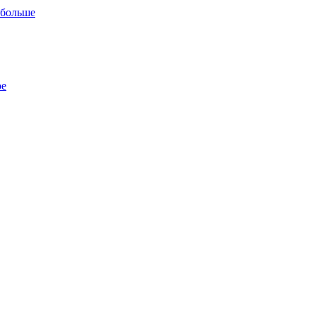
 больше
ре