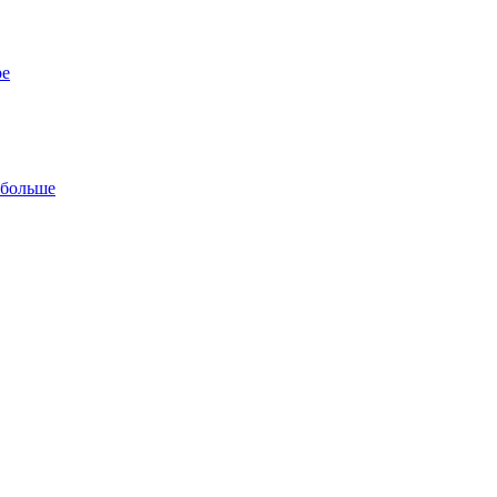
ре
 больше