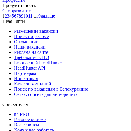
Профессии
Продуктивность
Саморазвитие
1
2
3
4
5
6
7
8
9
10
11
...
19
дальше
HeadHunter
Размещение вакансий
Поиск по резюме
О компании
Наши вакансии
Реклама на сайте
Требования к ПО
Безопасный HeadHunter
HeadHunter API
Партнерам
Инвесторам
Каталог компаний
Поиск по вакансиям в Белокуракино
Сетка: соцсеть для нетворкинга
Соискателям
hh PRO
Готовое резюме
Все сервисы
Хочу у вас работать