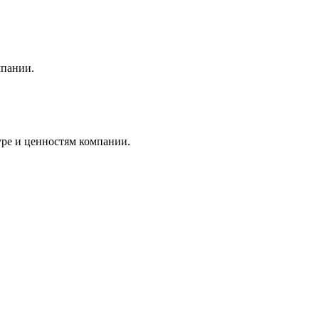
мпании.
уре и ценностям компании.