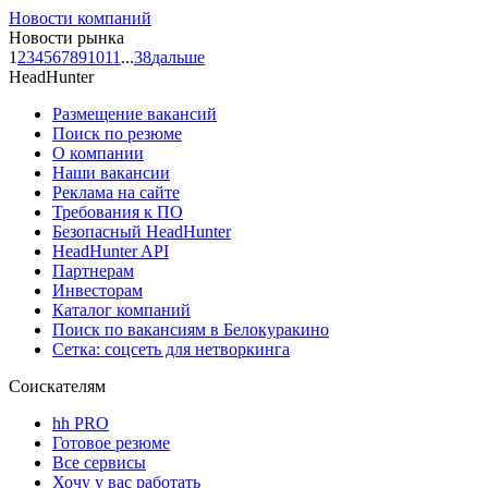
Новости компаний
Новости рынка
1
2
3
4
5
6
7
8
9
10
11
...
38
дальше
HeadHunter
Размещение вакансий
Поиск по резюме
О компании
Наши вакансии
Реклама на сайте
Требования к ПО
Безопасный HeadHunter
HeadHunter API
Партнерам
Инвесторам
Каталог компаний
Поиск по вакансиям в Белокуракино
Сетка: соцсеть для нетворкинга
Соискателям
hh PRO
Готовое резюме
Все сервисы
Хочу у вас работать