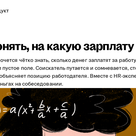
укт
онять, на какую зарплат
очется чётко знать, сколько денег заплатят за рабо
пустое поле. Соискатель путается и сомневается, ст
я объясняет позицию работодателя. Вместе с HR-эксп
еньгах на собеседовании.