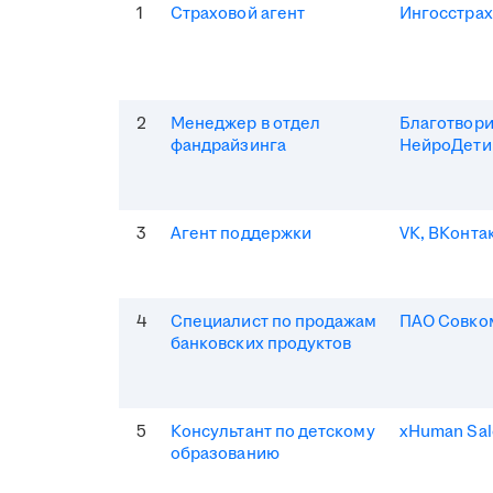
1
Страховой агент
Ингосстрах
2
Менеджер в отдел
Благотвор
фандрайзинга
НейроДети
3
Агент поддержки
VK, ВКонта
4
Специалист по продажам
ПАО Совко
банковских продуктов
5
Консультант по детскому
xHuman Sal
образованию