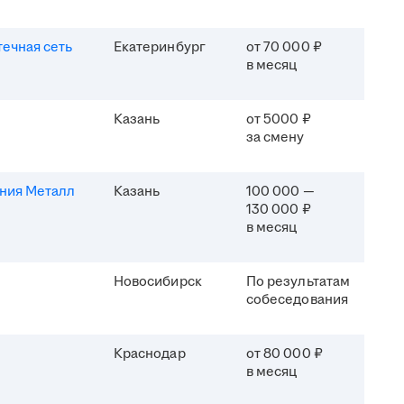
течная сеть
Екатеринбург
от 70 000 ₽
в месяц
Казань
от 5000 ₽
за смену
ния Металл
Казань
100 000 —
130 000 ₽
в месяц
Новосибирск
По результатам
собеседования
Краснодар
от 80 000 ₽
в месяц