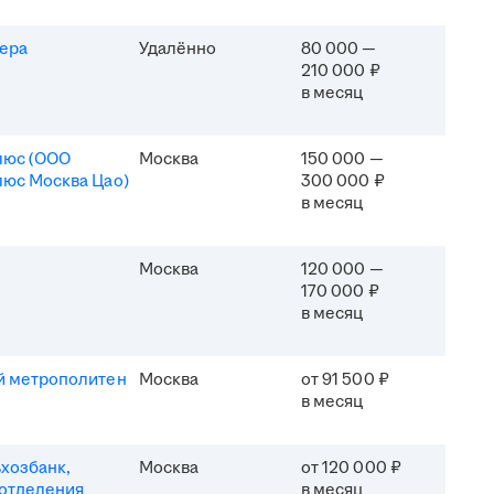
ера
Удалённо
80 000 —
210 000 ₽
в месяц
люс (ООО
Москва
150 000 —
юс Москва Цао)
300 000 ₽
в месяц
Москва
120 000 —
170 000 ₽
в месяц
й метрополитен
Москва
от 91 500 ₽
в месяц
хозбанк,
Москва
от 120 000 ₽
отделения
в месяц