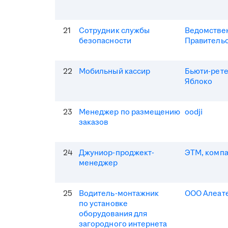
21
Сотрудник службы
Ведомствен
безопасности
Правитель
22
Мобильный кассир
Бьюти-рет
Яблоко
23
Менеджер по размещению
oodji
заказов
24
Джуниор-проджект-
ЭТМ, комп
менеджер
25
Водитель-монтажник
ООО Алеат
по установке
оборудования для
загородного интернета