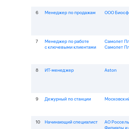
6
Менеджер по продажам
ООО Биосф
7
Менеджер по работе
Самолет П
с ключевыми клиентами
Самолет Пл
8
ИТ-менеджер
Aston
9
Дежурный по станции
Московски
10
Начинающий специалист
АО Россель
Филиалы и 