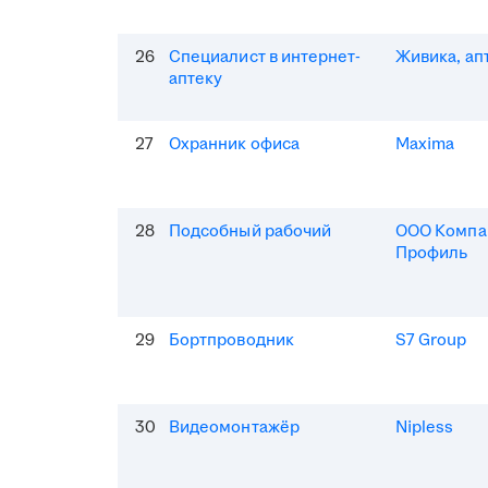
26
Специалист в интернет-
Живика, ап
аптеку
27
Охранник офиса
Maxima
28
Подсобный рабочий
ООО Компа
Профиль
29
Бортпроводник
S7 Group
30
Видеомонтажёр
Nipless