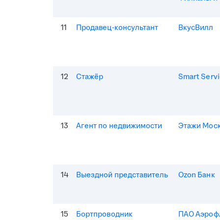
11
Продавец-консультант
ВкусВилл
12
Стажёр
Smart Serv
13
Агент по недвижимости
Этажи Мос
14
Выездной представитель
Ozon Банк
15
Бортпроводник
ПАО Аэроф