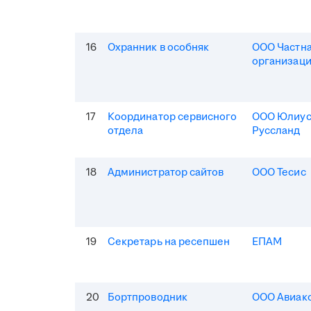
16
Охранник в особняк
ООО Частна
организаци
17
Координатор сервисного
ООО Юлиус
отдела
Руссланд
18
Администратор сайтов
ООО Тесис
19
Секретарь на ресепшен
ЕПАМ
20
Бортпроводник
ООО Авиак