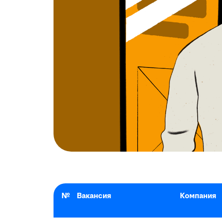
№
Вакансия
Компания