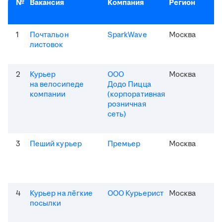
№
Вакансия
Компания
Регион
1
Почтальон
SparkWave
Москва
листовок
2
Курьер
ООО
Москва
на велосипеде
Додо Пицца
компании
(корпоративная
розничная
сеть)
3
Пеший курьер
Премьер
Москва
4
Курьер на лёгкие
ООО Курьерист
Москва
посылки