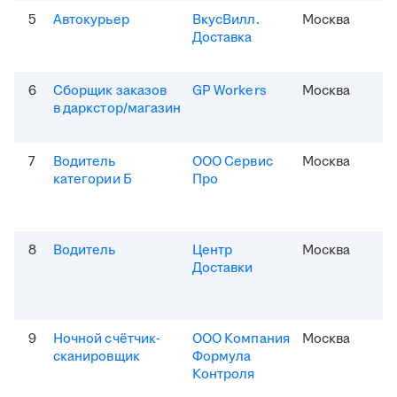
5
Автокурьер
ВкусВилл.
Москва
Доставка
6
Сборщик заказов
GP Workers
Москва
в даркстор/магазин
7
Водитель
ООО Сервис
Москва
категории Б
Про
8
Водитель
Центр
Москва
Доставки
9
Ночной счётчик-
ООО Компания
Москва
сканировщик
Формула
Контроля