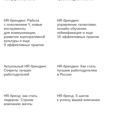
HR‑брендинг. Работа
HR‑брендинг:
с поколением Y, новые
управление талантами,
инструменты
онлайн‑обучение,
для коммуникации,
геймификация и еще
развитие корпоративной
15 эффективных практик
культуры и еще
9 эффективных практик
Актуальный HR‑брендинг.
HR‑брендинг. Как стать
Секреты лучших
лучшим работодателем
работодателей
в России
HR‑бренд: как стать
HR‑бренд. 5 шагов
лидером. Строим
к успеху вашей компании
компанию мечты