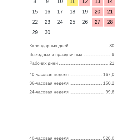
8
9
10
11
12
13
14
15
16
17
18
19
20
21
22
23
24
25
26
27
28
29
30
Календарных дней
30
Выходных и праздничных
9
Рабочих дней
21
40-часовая неделя
167,0
36-часовая неделя
150,2
24-часовая неделя
99,8
40-часовая неделя
528,0