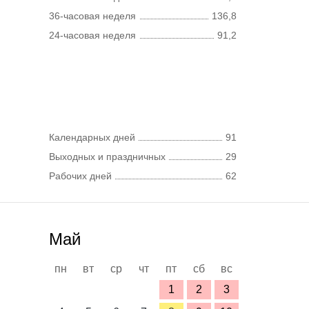
36-часовая неделя
136,8
24-часовая неделя
91,2
Календарных дней
91
Выходных и праздничных
29
Рабочих дней
62
Май
пн
вт
ср
чт
пт
сб
вс
1
2
3