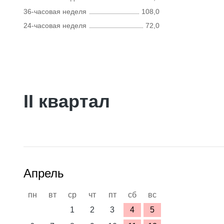
36-часовая неделя
108,0
24-часовая неделя
72,0
II квартал
Апрель
пн
вт
ср
чт
пт
сб
вс
1
2
3
4
5