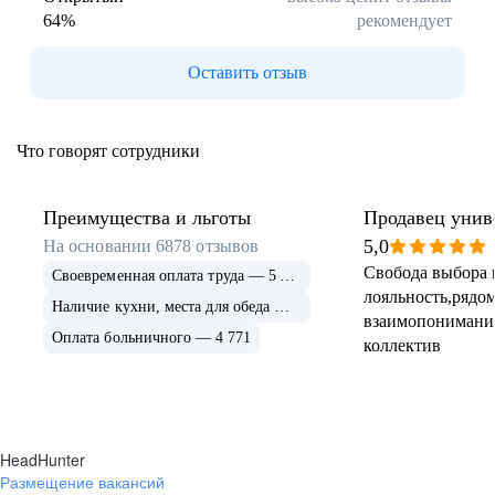
64
%
рекомендует
Буркина Фасо
Минск
Гомель
Могилев
Оставить отзыв
Витебск
Гродно
Брест
Архангельская
область
Что говорят сотрудники
Каргополь
Коряжма
Котлас
Мезень
Мирный
Новодвинск
Преимущества и льготы
Продавец унив
(Архангельская
5,0
На основании
6878
отзывов
область)
Свобода выбора 
Своевременная оплата труда — 5 675
Няндома
Онега
лояльность,рядом
Северодвинск
Сольвычегодск
Наличие кухни, места для обеда — 4 999
взаимопонимани
Шенкурск
Калининградская
Оплата больничного — 4 771
коллектив
область
Багратионовск
Балтийск
Гвардейск
Гурьевск
(Калининградская
область)
HeadHunter
Гусев
Зеленоградск
Размещение вакансий