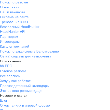
Поиск по резюме
Краснознаменск
Ладушкин
(Калининградская
О компании
область)
Наши вакансии
Мамоново
Неман
Реклама на сайте
Требования к ПО
Нестеров
Озерск
Безопасный HeadHunter
(Калининградская
область)
HeadHunter API
Партнерам
Пионерский
Полесск
Инвесторам
Правдинск
Светлогорск
Каталог компаний
(Калининградская
Поиск по вакансиям в Белокуракино
область)
Сетка: соцсеть для нетворкинга
Светлый
Славск
Соискателям
Советск
Черняховск
hh PRO
(Калининградская
Готовое резюме
область)
Все сервисы
Республика Коми
Воркута
Хочу у вас работать
Вуктыл
Емва
Производственный календарь
Экспертная рекомендация
Инта
Микунь
Новости и статьи
Печора
Сосногорск
Блог
Усинск
Ухта
О компаниях в игровой форме
Новгородская
Боровичи