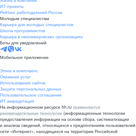
Жизнь в компании
область
ИТ-проекты
Рейтинг работодателей России
Валдай
Малая Вишера
Молодым специалистам
Окуловка
Пестово
Карьера для молодых специалистов
Сольцы
Старая Русса
Школа программистов
Карьера в некоммерческих организациях
Холм
Чудово
Боты для уведомлений
Мурманская область
Апатиты
Гаджиево
Заозерск
Мобильное приложение
Заполярный
Кандалакша
Кировск (Мурманская
Ковдор
Этика и комплаенс
область)
Оказание услуг
Кола
Мончегорск
Использование сайтов
Защита персональных данных
Оленегорск
Островной
Пользовательское соглашение
Полярные Зори
Полярный
ИТ аккредитация
Североморск
Снежногорск
На информационном ресурсе hh.ru
применяются
Республика Карелия
Беломорск
рекомендательные технологии
(информационные технологии
предоставления информации на основе сбора, систематизации
Кемь
Кондопога
и анализа сведений, относящихся к предпочтениям пользователей
Костомукша
Лахденпохья
сети «Интернет», находящихся на территории Российской
Медвежьегорск
Олонец