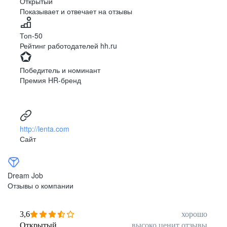
Открытый
Показывает и отвечает на отзывы
Луцк
Севастополь
Симферополь
Сумы
Топ-50
Тернополь
Ужгород
Рейтинг работодателей hh.ru
Харьков
Херсон
Хмельницкий
Черкассы
Победитель и номинант
Черновцы
Чернигов
Премия HR-бренд
Ленинградская
Ханты-Мансийск
область
Тольятти
Дудинка
(Красноярский край)
http://lenta.com
Тура (Красноярский
Агинское
Сайт
край)
(Забайкальский АО)
Усть-Ордынский
Палана
Анадырь
Сочи
Dream Job
Норильск
Дзержинск
Отзывы о компании
(Нижегородская
область)
Арзамас
Саров
3,6
хорошо
Обнинск
Салехард
Открытый
высоко ценит отзывы