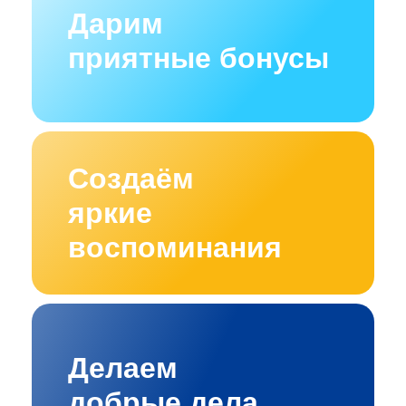
Дарим
приятные бонусы
Создаём
яркие
воспоминания
Делаем
добрые дела