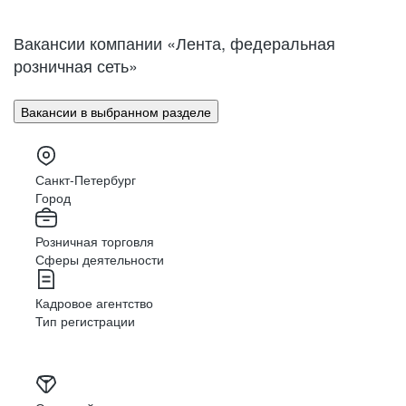
Нижний Новгород
Великий Новгород
Омск
Орел
Вакансии компании «Лента, федеральная
Оренбург
Пенза
розничная сеть»
Пермь
Петрозаводск
Псков
Ростов-на-Дону
Вакансии в выбранном разделе
Рязань
Самара
Саратов
Якутск
Южно-Сахалинск
Владикавказ
Санкт-Петербург
Смоленск
Ставрополь
Город
Тамбов
Казань
Розничная торговля
Тверь
Томск
Сферы деятельности
Кызыл
Тула
Тюмень
Ижевск
Кадровое агентство
Ульяновск
Уфа
Тип регистрации
Хабаровск
Абакан
Челябинск
Грозный
Чита
Чебоксары
Ярославль
Луганск