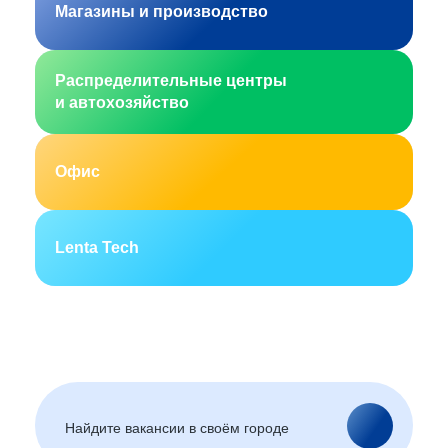
Магазины и производство
Распределительные центры
и автохозяйство
Офис
Lenta Tech
Москва
Санкт-Петербург
Екатеринбург
Новосибирск
Горно-Алтайск
Барнаул
Благовещенск
Архангельск
(Амурская область)
Астрахань
Белгород