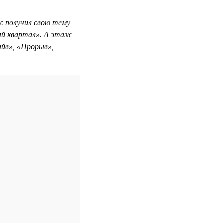
 получил свою тему
ый квартал». А этаж
айв», «Прорыв»,