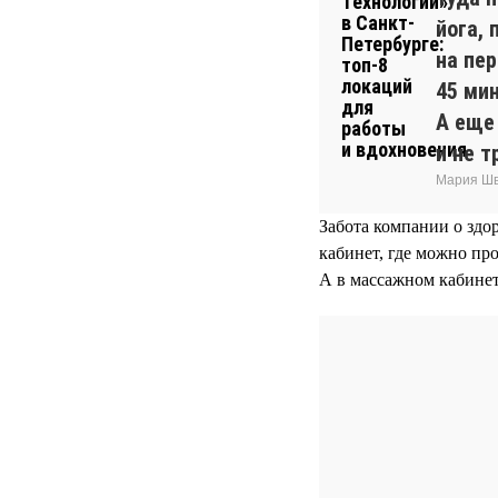
йога, 
на пе
45 ми
А еще
и не т
Мария Шв
Забота компании о здо
кабинет, где можно про
А в массажном кабине