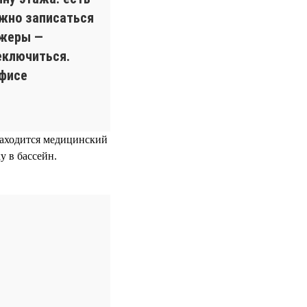
ожно записаться
ажеры —
еключиться.
офисе
 находится медицинский
у в бассейн.