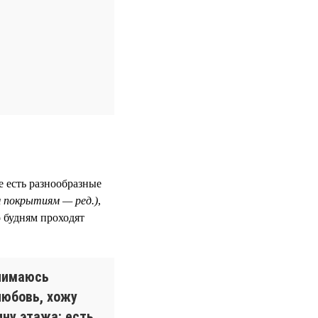
е есть разнообразные
м покрытиям — ред.)
,
 будням проходят
анимаюсь
любовь, хожу
ну этажа: есть