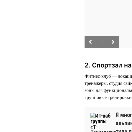
/
2. Спортзал н
Фитнес-клуб — локация
тренажеры, студия сай
зоны для функциональн
групповые тренировки 
Я мно
альпи
туда 