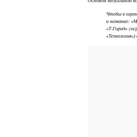
Основой визуальной ко
Чтобы в огро
и название: «
«Т-Город» сос
«Технология»