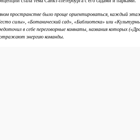
нцепции стала тема Санкт-Петербурга с его садами и парками.
мном пространстве было проще ориентироваться, каждый этаж
Место силы», «Ботанический сад», «Библиотека» или «Культурн
редоточил в себе переговорные комнаты, названия которых («Др
) отражают энергию команды.