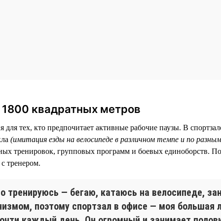
а 1800 квадратных метров
 для тех, кто предпочитает активные рабочие паузы. В спортзал
кла
(имитация езды на велосипеде в различном темпе и по разны
ых тренировок, групповых программ и боевых единоборств. По
с тренером.
го тренируюсь — бегаю, катаюсь на велосипеде, з
низмом, поэтому спортзал в офисе — моя большая 
почти каждый день. Он огромный и занимает полови