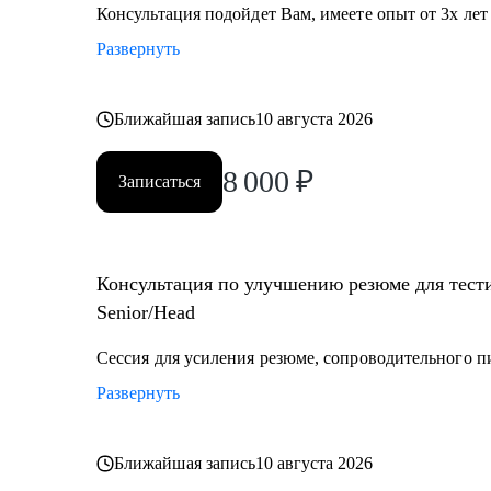
Консультация подойдет Вам, имеете опыт от 3х лет
Кому могу помочь:
Развернуть
• Начинающий / Junior QA
• Middle/Senior QA
• QA Lead
Ближайшая запись
10 августа 2026
8 000
₽
Записаться
Консультация по улучшению резюме для тести
Senior/Head
Сессия для усиления резюме, сопроводительного п
Развернуть
Ближайшая запись
10 августа 2026