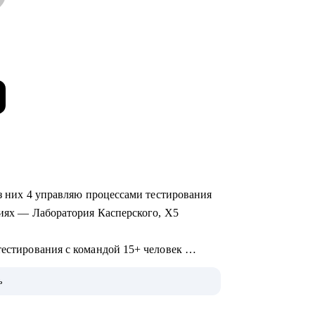
 из них 4 управляю процессами тестирования
ациях — Лаборатория Касперского, X5
тестирования с командой 15+ человек
анием различных продуктов (mobile, web и
ь
развитием и интеграции QA в процесс