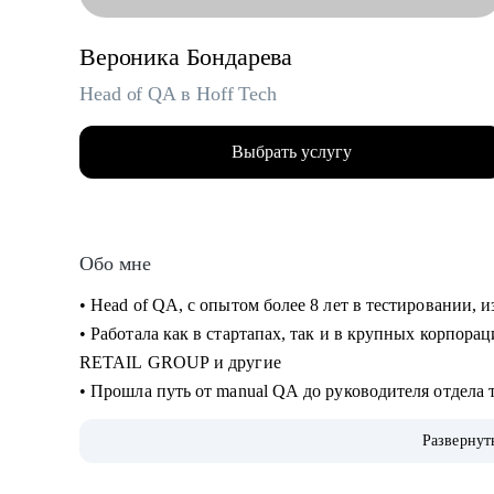
Вероника Бондарева
Head of QA в Hoff Tech
Выбрать услугу
Обо мне
• Head of QA, c опытом более 8 лет в тестировании,
• Работала как в стартапах, так и в крупных корпор
RETAIL GROUP и другие
• Прошла путь от manual QA до руководителя отдела 
• Занималась ручным и автоматизированным тестиров
Развернут
desktop)
• Занимаюсь построением QA процессов и команды, 