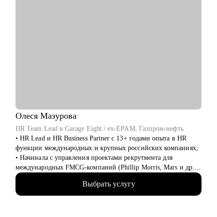
Олеся
Мазурова
HR Team Lead в Garage Eight / ex-EPAM, Газпром-нефть
• HR Lead и HR Business Partner с 13+ годами опыта в HR
функции международных и крупных российских компаниях;
• Начинала с управления проектами рекрутмента для
международных FMCG-компаний (Phillip Morris, Mars и др.),
а после координировала одно из направлений поиска и
Выбрать услугу
подбора персонала в Газпром-нефти;
• Дальше перешла в EPAM, где запускала программы
обучения и стажировок в IT, после которых компания наняла
100+ специалистов;