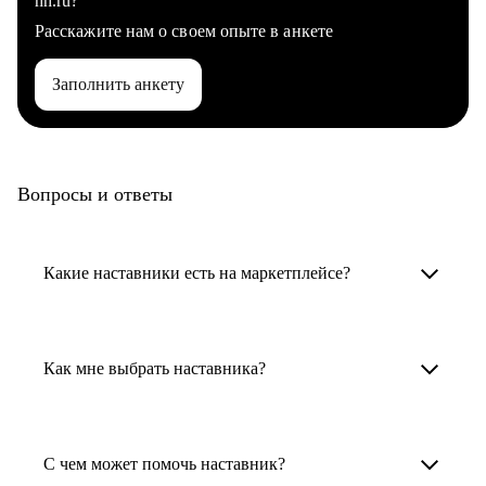
hh.ru?
Расскажите нам о своем опыте в анкете
Заполнить анкету
Вопросы и ответы
Какие наставники есть на маркетплейсе?
Карьерные наставники — это HR-
специалисты, карьерные консультанты,
Как мне выбрать наставника?
психологи, резюмерайтеры и менторы.
Умный поиск поможет в три клика выбрать
Менторы работают в ИТ, дизайне, других
наставника для достижения вашей цели.
С чем может помочь наставник?
узкоспециализированных сферах. Они