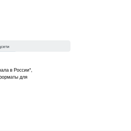
цсети
ала в России*,
 форматы для