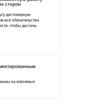
их сторон
угу достоверную
м все обязательства
сте, чтобы достичь
аментированным
ованы на ключевых