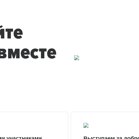
йте
вместе
ми участниками
Выступаем за добр