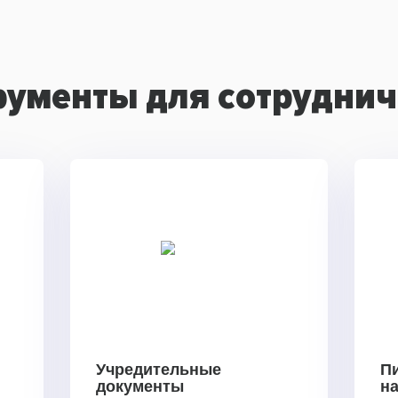
рументы для сотруднич
Учредительные
П
документы
н