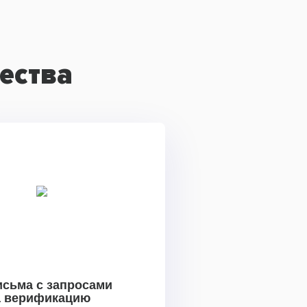
ества
исьма с запросами
а верификацию