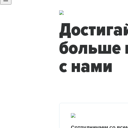
Достига
больше 
с нами
Сотрудничаем со все