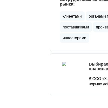
рынка:
клиентами
органами 
поставщиками
произ
инвесторами
Выбирае
правила
В ООО «Хэ
нормах де