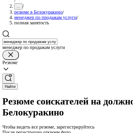
/
/
...
резюме в Белокуракино
/
менеджер по продажам услуги
/
полная занятость
менеджер по продажам услуги
Резюме
Найти
Резюме соискателей на должн
Белокуракино
Чтобы видеть все резюме, зарегистрируйтесь
После регистрации откроем фото