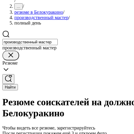
/
/
...
резюме в Белокуракино
/
производственный мастер
/
полный день
производственный мастер
Резюме
Найти
Резюме соискателей на должно
Белокуракино
Чтобы видеть все резюме, зарегистрируйтесь
После регистрации покажем ещё 3 и откроем фото