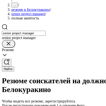
/
/
...
резюме в Белокуракино
/
senior project manager
/
полная занятость
senior project manager
Резюме
Найти
Резюме соискателей на должнос
Белокуракино
Чтобы видеть все резюме, зарегистрируйтесь
После регистрации покажем ещё 1 и откроем фото