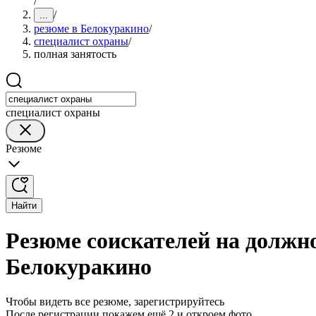
/
/
...
резюме в Белокуракино
/
специалист охраны
/
полная занятость
специалист охраны
Резюме
Найти
Резюме соискателей на должн
Белокуракино
Чтобы видеть все резюме, зарегистрируйтесь
После регистрации покажем ещё 2 и откроем фото