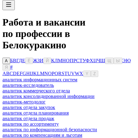
Работа и вакансии
по профессии в
Белокуракино
Б
В
Г
Д
Е
Ж
З
И
К
Л
М
Н
О
П
Р
С
Т
У
Ф
Х
Ц
Ч
Ш
Э
Ю
А
Ё
Й
Щ
Ы
#
Я
A
B
C
D
E
F
G
H
I
J
K
L
M
N
O
P
Q
R
S
T
U
V
W
X
Y
Z
аналитик информационных систем
аналитик-исследователь
аналитик коммерческого отдела
аналитик консолидированной информации
аналитик-методолог
аналитик отдела закупок
аналитик отдела планирования
аналитик отдела продаж
аналитик по ассортименту
аналитик по информационной безопасности
аналитик по компенсациям и льготам