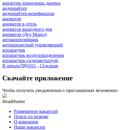
аналитик хранилища данных
андеррайтер
андеррайтер-верификатор
аниматор
аниматор в отель
аниматор выходного дня
аниматор (Дед Мороз)
антикоррозийщик
антикризисный управляющий
аппаратчик
аппаратчик воздухоразделения
аппаратчик-гидрометаллург
В начало
7
8
9
10
11
...
13
дальше
Скачайте приложение
Чтобы получать уведомления о приглашениях мгновенно
HeadHunter
Размещение вакансий
Поиск по резюме
О компании
Наши вакансии