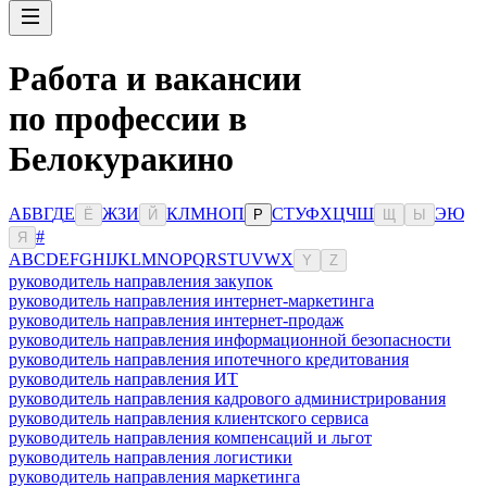
Работа и вакансии
по профессии в
Белокуракино
А
Б
В
Г
Д
Е
Ж
З
И
К
Л
М
Н
О
П
С
Т
У
Ф
Х
Ц
Ч
Ш
Э
Ю
Ё
Й
Р
Щ
Ы
#
Я
A
B
C
D
E
F
G
H
I
J
K
L
M
N
O
P
Q
R
S
T
U
V
W
X
Y
Z
руководитель направления закупок
руководитель направления интернет-маркетинга
руководитель направления интернет-продаж
руководитель направления информационной безопасности
руководитель направления ипотечного кредитования
руководитель направления ИТ
руководитель направления кадрового администрирования
руководитель направления клиентского сервиса
руководитель направления компенсаций и льгот
руководитель направления логистики
руководитель направления маркетинга