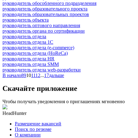
руководитель обособленного подразделения
руководитель образовательного проекта
руководитель образовательных проектов
руководитель объекта
руководитель оптового направления
руководитель органа по сертификации
руководитель отдела
руководитель отдела 1С
руководитель отдела (e-commerce)
руководитель отдела (HoReCa)
руководитель отдела HR
руководитель отдела SMM
руководитель отдела web-разработки
В начало
8
9
10
11
12
...
17
дальше
Скачайте приложение
Чтобы получать уведомления о приглашениях мгновенно
HeadHunter
Размещение вакансий
Поиск по резюме
О компании