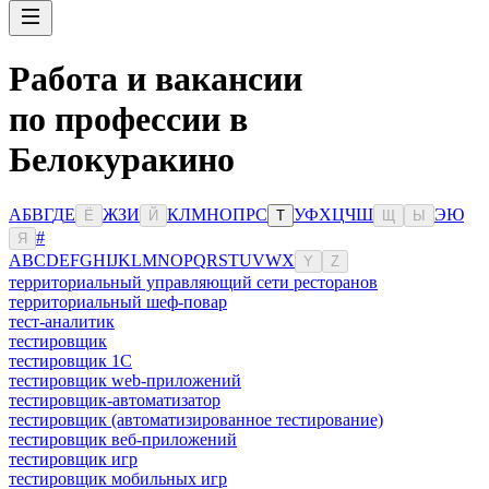
Работа и вакансии
по профессии в
Белокуракино
А
Б
В
Г
Д
Е
Ж
З
И
К
Л
М
Н
О
П
Р
С
У
Ф
Х
Ц
Ч
Ш
Э
Ю
Ё
Й
Т
Щ
Ы
#
Я
A
B
C
D
E
F
G
H
I
J
K
L
M
N
O
P
Q
R
S
T
U
V
W
X
Y
Z
территориальный управляющий сети ресторанов
территориальный шеф-повар
тест-аналитик
тестировщик
тестировщик 1С
тестировщик web-приложений
тестировщик-автоматизатор
тестировщик (автоматизированное тестирование)
тестировщик веб-приложений
тестировщик игр
тестировщик мобильных игр