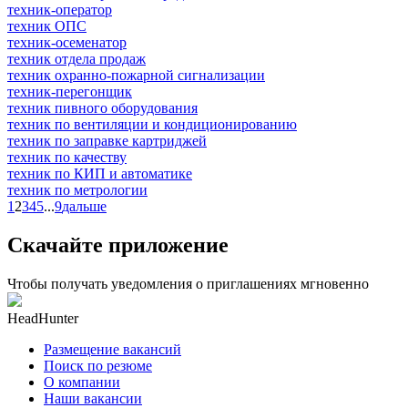
техник-оператор
техник ОПС
техник-осеменатор
техник отдела продаж
техник охранно-пожарной сигнализации
техник-перегонщик
техник пивного оборудования
техник по вентиляции и кондиционированию
техник по заправке картриджей
техник по качеству
техник по КИП и автоматике
техник по метрологии
1
2
3
4
5
...
9
дальше
Скачайте приложение
Чтобы получать уведомления о приглашениях мгновенно
HeadHunter
Размещение вакансий
Поиск по резюме
О компании
Наши вакансии