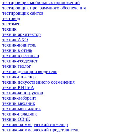
тестировщик мобильных приложений
тестировщик программного обеспечения
тестировщик сайтов
тестовод
тестомес
техник
техник-архитектор
техник АХО
техник-водитель
техник в отель
техник в ресторан
техник-геодезист
техник геолог
техник-делопроизводитель
техник-инженер
техник искусственного осеменения
техник КИПиА
техник-конструктор
техник-лаборант
техник-механик
техник-монтажник
техник-наладчик
техник ОВиК
технико-коммерческий инженер
технико-коммерческий представитель