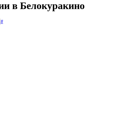
сии в Белокуракино
#