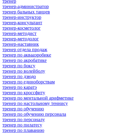
тренер
тренер-администратор
тренер бальных танцев
тренер-инструктор
тренер-консультант
тренер-косметолог
тренер-методист
тренер-методолог
тренер-наставник
тренер отдела продаж
тренер по аквааэробике
тренер по акробатике
тренер по боксу
тренер по волейболу
тренер по дзюдо
тренер по единоборствам
тренер по каратэ
тренер по кроссфиту
тренер по ментальной арифметике
тренер по настольному теннису
тренер по обучению
тренер по обучению персонала
тренер по персоналу
тренер по пилатесу
тренер по плаванию