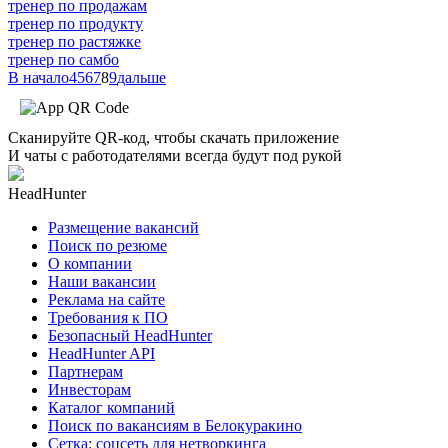
тренер по продажам
тренер по продукту
тренер по растяжке
тренер по самбо
В начало
4
5
6
7
8
9
дальше
Сканируйте QR-код, чтобы скачать приложение
И чаты с работодателями всегда будут под рукой
HeadHunter
Размещение вакансий
Поиск по резюме
О компании
Наши вакансии
Реклама на сайте
Требования к ПО
Безопасный HeadHunter
HeadHunter API
Партнерам
Инвесторам
Каталог компаний
Поиск по вакансиям в Белокуракино
Сетка: соцсеть для нетворкинга