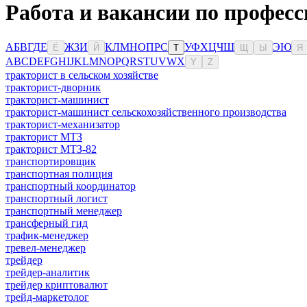
Работа и вакансии по профес
А
Б
В
Г
Д
Е
Ж
З
И
К
Л
М
Н
О
П
Р
С
У
Ф
Х
Ц
Ч
Ш
Э
Ю
Ё
Й
Т
Щ
Ы
Я
A
B
C
D
E
F
G
H
I
J
K
L
M
N
O
P
Q
R
S
T
U
V
W
X
Y
Z
тракторист в сельском хозяйстве
тракторист-дворник
тракторист-машинист
тракторист-машинист сельскохозяйственного производства
тракторист-механизатор
тракторист МТЗ
тракторист МТЗ-82
транспортировщик
транспортная полиция
транспортный координатор
транспортный логист
транспортный менеджер
трансферный гид
трафик-менеджер
тревел-менеджер
трейдер
трейдер-аналитик
трейдер криптовалют
трейд-маркетолог