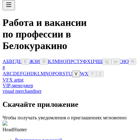
Работа и вакансии
по профессии в
Белокуракино
А
Б
В
Г
Д
Е
Ж
З
И
К
Л
М
Н
О
П
Р
С
Т
У
Ф
Х
Ц
Ч
Ш
Э
Ю
Ё
Й
Щ
Ы
Я
#
A
B
C
D
E
F
G
H
I
J
K
L
M
N
O
P
Q
R
S
T
U
W
X
V
Y
Z
VFX artist
VIP-менеджер
visual merchandiser
Скачайте приложение
Чтобы получать уведомления о приглашениях мгновенно
HeadHunter