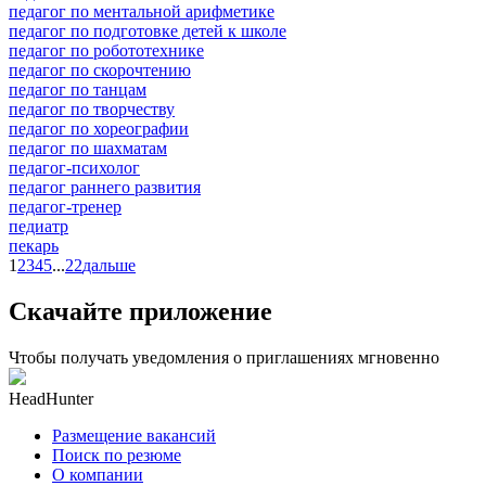
педагог по ментальной арифметике
педагог по подготовке детей к школе
педагог по робототехнике
педагог по скорочтению
педагог по танцам
педагог по творчеству
педагог по хореографии
педагог по шахматам
педагог-психолог
педагог раннего развития
педагог-тренер
педиатр
пекарь
1
2
3
4
5
...
22
дальше
Скачайте приложение
Чтобы получать уведомления о приглашениях мгновенно
HeadHunter
Размещение вакансий
Поиск по резюме
О компании