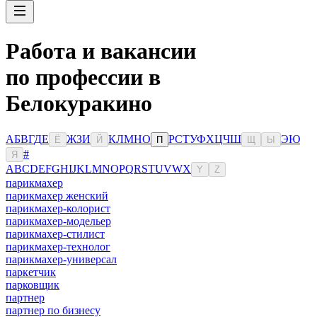
Работа и вакансии
по профессии в
Белокуракино
А
Б
В
Г
Д
Е
Ж
З
И
К
Л
М
Н
О
Р
С
Т
У
Ф
Х
Ц
Ч
Ш
Э
Ю
Ё
Й
П
Щ
Ы
#
Я
A
B
C
D
E
F
G
H
I
J
K
L
M
N
O
P
Q
R
S
T
U
V
W
X
Y
Z
парикмахер
парикмахер женский
парикмахер-колорист
парикмахер-модельер
парикмахер-стилист
парикмахер-технолог
парикмахер-универсал
паркетчик
парковщик
партнер
партнер по бизнесу