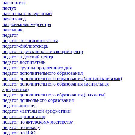
паспортист
пастух
патентный поверенный
патентовед
патронажная медсестра
паяльщик
педагог
педагог английского языка
педагог-библиотекарь
педагог в детский развивающий центр
педагог в детский центр
педагог-воспитатель
педагог группы продленного дня
педагог дополнительного образования
педагог дополнительного образования (английский язык)
педагог дополнительного образования (ментальная
арифметика)
педагог дополнительного образования (шахматы)
педагог дошкольного образования
педагог-логопед
педагог ментальной арифметики
педагог-организатор
педагог по актерскому мастерству
педагог по вокалу
педагог по ИЗО