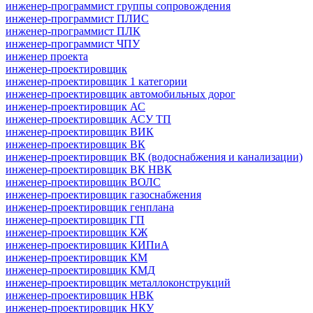
инженер-программист группы сопровождения
инженер-программист ПЛИС
инженер-программист ПЛК
инженер-программист ЧПУ
инженер проекта
инженер-проектировщик
инженер-проектировщик 1 категории
инженер-проектировщик автомобильных дорог
инженер-проектировщик АС
инженер-проектировщик АСУ ТП
инженер-проектировщик ВИК
инженер-проектировщик ВК
инженер-проектировщик ВК (водоснабжения и канализации)
инженер-проектировщик ВК НВК
инженер-проектировщик ВОЛС
инженер-проектировщик газоснабжения
инженер-проектировщик генплана
инженер-проектировщик ГП
инженер-проектировщик КЖ
инженер-проектировщик КИПиА
инженер-проектировщик КМ
инженер-проектировщик КМД
инженер-проектировщик металлоконструкций
инженер-проектировщик НВК
инженер-проектировщик НКУ