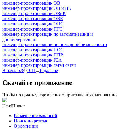
инженер-проектировщик ОВ
инженер-проектировщик ОВ и ВК
инженер-проектировщик ОВиК
инженер-проектировщик ОВК
инженер-проектировщик ОПС
инженер-проектировщик ПГС
инженер-проектировщик по автоматизации и
диспетчеризации
инженер-проектировщик по пожарной безопасности
инженер-проектировщик ПОС
инженер-проектировщик ППР
инженер-проектировщик РЗА
инженер-проектировщик сетей связи
В начало
7
8
9
10
11
...
15
дальше
Скачайте приложение
Чтобы получать уведомления о приглашениях мгновенно
HeadHunter
Размещение вакансий
Поиск по резюме
О компании