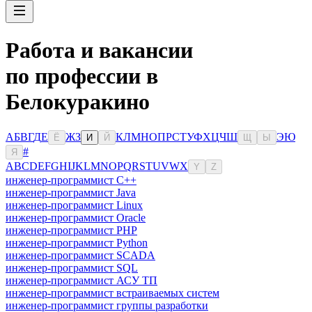
Работа и вакансии
по профессии в
Белокуракино
А
Б
В
Г
Д
Е
Ж
З
К
Л
М
Н
О
П
Р
С
Т
У
Ф
Х
Ц
Ч
Ш
Э
Ю
Ё
И
Й
Щ
Ы
#
Я
A
B
C
D
E
F
G
H
I
J
K
L
M
N
O
P
Q
R
S
T
U
V
W
X
Y
Z
инженер-программист C++
инженер-программист Java
инженер-программист Linux
инженер-программист Oracle
инженер-программист PHP
инженер-программист Python
инженер-программист SCADA
инженер-программист SQL
инженер-программист АСУ ТП
инженер-программист встраиваемых систем
инженер-программист группы разработки