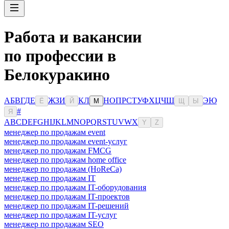
Работа и вакансии
по профессии в
Белокуракино
А
Б
В
Г
Д
Е
Ж
З
И
К
Л
Н
О
П
Р
С
Т
У
Ф
Х
Ц
Ч
Ш
Э
Ю
Ё
Й
М
Щ
Ы
#
Я
A
B
C
D
E
F
G
H
I
J
K
L
M
N
O
P
Q
R
S
T
U
V
W
X
Y
Z
менеджер по продажам event
менеджер по продажам event-услуг
менеджер по продажам FMCG
менеджер по продажам home office
менеджер по продажам (HoReCa)
менеджер по продажам IT
менеджер по продажам IT-оборудования
менеджер по продажам IT-проектов
менеджер по продажам IT-решений
менеджер по продажам IT-услуг
менеджер по продажам SEO