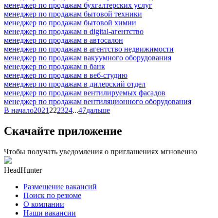
менеджер по продажам бухгалтерских услуг
менеджер по продажам бытовой техники
менеджер по продажам бытовой химии
менеджер по продажам в digital-агентство
менеджер по продажам в автосалон
менеджер по продажам в агентство недвижимости
менеджер по продажам вакуумного оборудования
менеджер по продажам в банк
менеджер по продажам в веб-студию
менеджер по продажам в дилерский отдел
менеджер по продажам вентилируемых фасадов
менеджер по продажам вентиляционного оборудования
В начало
20
21
22
23
24
...
47
дальше
Скачайте приложение
Чтобы получать уведомления о приглашениях мгновенно
HeadHunter
Размещение вакансий
Поиск по резюме
О компании
Наши вакансии