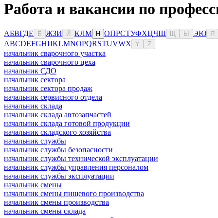
Работа и вакансии по профес
А
Б
В
Г
Д
Е
Ж
З
И
К
Л
М
О
П
Р
С
Т
У
Ф
Х
Ц
Ч
Ш
Э
Ю
Ё
Й
Н
Щ
Ы
Я
A
B
C
D
E
F
G
H
I
J
K
L
M
N
O
P
Q
R
S
T
U
V
W
X
Y
Z
начальник сварочного участка
начальник сварочного цеха
начальник СДО
начальник сектора
начальник сектора продаж
начальник сервисного отдела
начальник склада
начальник склада автозапчастей
начальник склада готовой продукции
начальник складского хозяйства
начальник службы
начальник службы безопасности
начальник службы технической эксплуатации
начальник службы управления персоналом
начальник службы эксплуатации
начальник смены
начальник смены пищевого производства
начальник смены производства
начальник смены склада