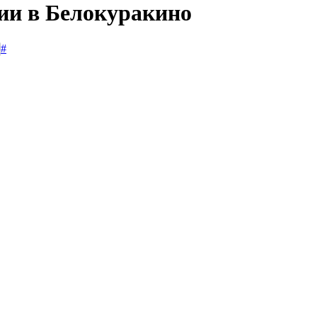
сии в Белокуракино
#