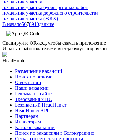
начальник участка
начальник участка буровзрывных работ
начальник участка дорожного строительства
начальник участка (ЖКХ)
В начало
5
6
7
8
9
10
дальше
Сканируйте QR-код, чтобы скачать приложение
И чаты с работодателями всегда будут под рукой
HeadHunter
Размещение вакансий
Поиск по резюме
О компании
Наши вакансии
Реклама на сайте
Требования к ПО
Безопасный HeadHunter
HeadHunter API
Партнерам
Инвесторам
Каталог компаний
Поиск по вакансиям в Белокуракино
Сетка: соцсеть для нетворкинга