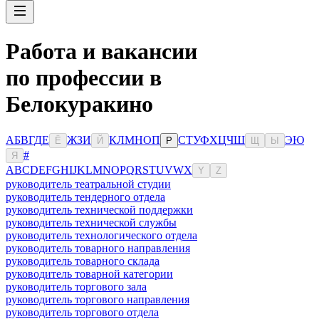
Работа и вакансии
по профессии в
Белокуракино
А
Б
В
Г
Д
Е
Ж
З
И
К
Л
М
Н
О
П
С
Т
У
Ф
Х
Ц
Ч
Ш
Э
Ю
Ё
Й
Р
Щ
Ы
#
Я
A
B
C
D
E
F
G
H
I
J
K
L
M
N
O
P
Q
R
S
T
U
V
W
X
Y
Z
руководитель театральной студии
руководитель тендерного отдела
руководитель технической поддержки
руководитель технической службы
руководитель технологического отдела
руководитель товарного направления
руководитель товарного склада
руководитель товарной категории
руководитель торгового зала
руководитель торгового направления
руководитель торгового отдела