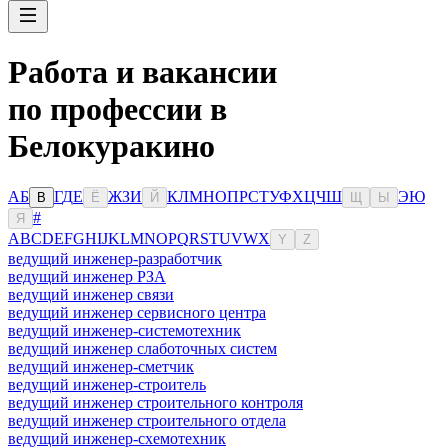
Работа и вакансии
по профессии в
Белокуракино
А
Б
Г
Д
Е
Ж
З
И
К
Л
М
Н
О
П
Р
С
Т
У
Ф
Х
Ц
Ч
Ш
Э
Ю
В
Ё
Й
Щ
Ы
#
Я
A
B
C
D
E
F
G
H
I
J
K
L
M
N
O
P
Q
R
S
T
U
V
W
X
Y
Z
ведущий инженер-разработчик
ведущий инженер РЗА
ведущий инженер связи
ведущий инженер сервисного центра
ведущий инженер-системотехник
ведущий инженер слаботочных систем
ведущий инженер-сметчик
ведущий инженер-строитель
ведущий инженер строительного контроля
ведущий инженер строительного отдела
ведущий инженер-схемотехник