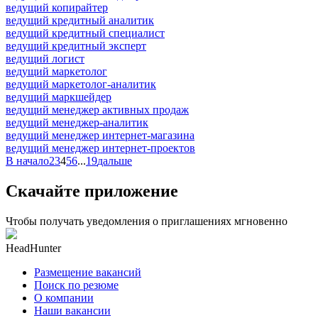
ведущий копирайтер
ведущий кредитный аналитик
ведущий кредитный специалист
ведущий кредитный эксперт
ведущий логист
ведущий маркетолог
ведущий маркетолог-аналитик
ведущий маркшейдер
ведущий менеджер активных продаж
ведущий менеджер-аналитик
ведущий менеджер интернет-магазина
ведущий менеджер интернет-проектов
В начало
2
3
4
5
6
...
19
дальше
Скачайте приложение
Чтобы получать уведомления о приглашениях мгновенно
HeadHunter
Размещение вакансий
Поиск по резюме
О компании
Наши вакансии